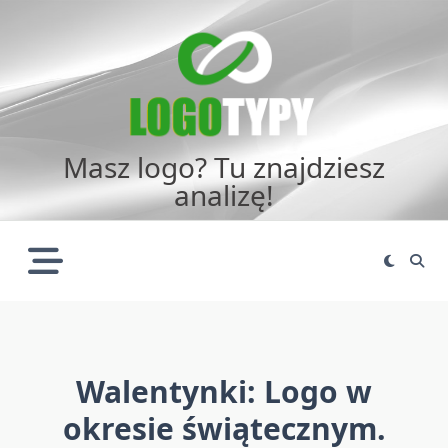
Skip
to
content
Masz logo? Tu znajdziesz
analizę!
Walentynki: Logo w
okresie świątecznym.