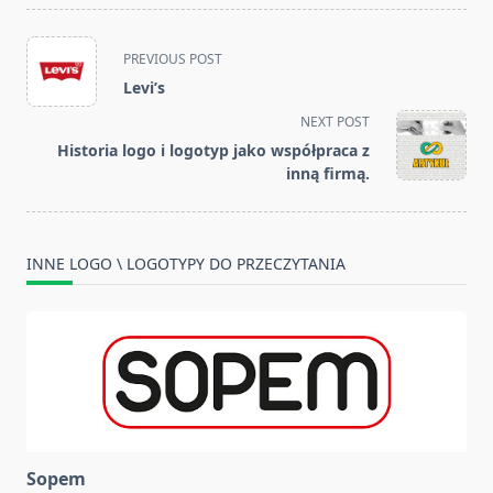
<span
PREVIOUS POST
class="nav-
Levi’s
subtitle
NEXT POST
screen-
Historia logo i logotyp jako współpraca z
reader-
inną firmą.
text">Page</span>
INNE LOGO \ LOGOTYPY DO PRZECZYTANIA
Sopem