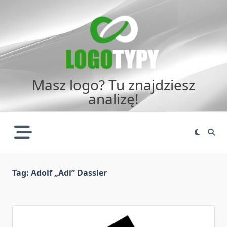
Skip
to
content
Masz logo? Tu znajdziesz
analizę!
Tag:
Adolf „Adi” Dassler