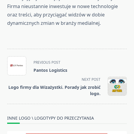
Firma nieustannie inwestuje w nowe technologie
oraz treści, aby przyciągać widzów w dobie
dynamicznych zmian w branży medialnej.
<span
PREVIOUS POST
class="nav-
Pantos Logistics
subtitle
NEXT POST
screen-
Logo firmy dla Wizażystki. Porady jak zrobić
reader-
logo.
text">Page</span>
INNE LOGO \ LOGOTYPY DO PRZECZYTANIA