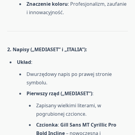
Znaczenie koloru
: Profesjonalizm, zaufanie
i innowacyjność.
2. Napisy („MEDIASET” i „ITALIA”)
:
Układ
:
Dwurzędowy napis po prawej stronie
symbolu.
Pierwszy rząd („MEDIASET”)
:
Zapisany wielkimi literami, w
pogrubionej czcionce.
Czcionka
:
Gill Sans MT Cyrillic Pro
Bold Incline
– nowoczesna i