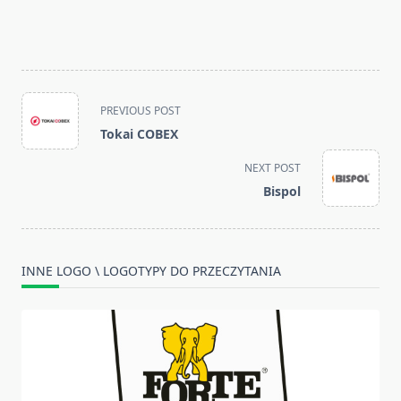
<span
PREVIOUS POST
class="nav-
Tokai COBEX
subtitle
screen-
NEXT POST
reader-
Bispol
text">Page</span>
INNE LOGO \ LOGOTYPY DO PRZECZYTANIA