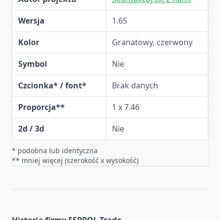
Wersja
1.65
Kolor
Granatowy, czerwony
Symbol
Nie
Czcionka* / font*
Brak danych
Proporcja**
1 x 7.46
2d / 3d
Nie
* podobna lub identyczna
** mniej więcej (szerokość x wysokość)